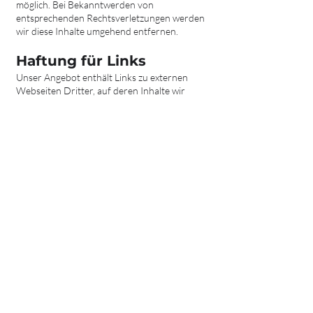
möglich. Bei Bekanntwerden von
entsprechenden Rechtsverletzungen werden
wir diese Inhalte umgehend entfernen.
Haftung für Links
Unser Angebot enthält Links zu externen
Webseiten Dritter, auf deren Inhalte wir
keinen Einfluss haben. Deshalb können wir
für diese fremden Inhalte auch keine Gewähr
übernehmen. Für die Inhalte der verlinkten
Seiten ist stets der jeweilige Anbieter oder
Betreiber der Seiten verantwortlich. Die
verlinkten Seiten wurden zum Zeitpunkt der
Verlinkung auf mögliche Rechtsverstöße
überprüft. Rechtswidrige Inhalte waren zum
Zeitpunkt der Verlinkung nicht erkennbar.
Eine permanente inhaltliche Kontrolle der
verlinkten Seiten ist jedoch ohne konkrete
Anhaltspunkte einer Rechtsverletzung nicht
zumutbar. Bei Bekanntwerden von
Rechtsverletzungen werden wir derartige
Links umgehend entfernen.