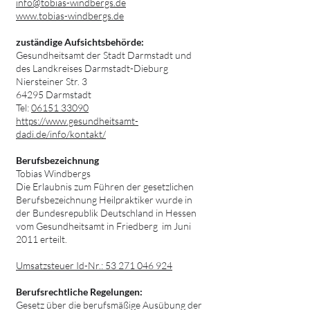
info@tobias-windbergs.de
www.tobias-windbergs.de
zuständige Aufsichtsbehörde:
Gesundheitsamt der Stadt Darmstadt und
des Landkreises Darmstadt-Dieburg
Niersteiner Str. 3
64295 Darmstadt
Tel:
06151 33090
https://www.gesundheitsamt-
dadi.de/info/kontakt/
Berufsbezeichnung
Tobias Windbergs
Die Erlaubnis zum Führen der gesetzlichen
Berufsbezeichnung Heilpraktiker wurde in
der Bundesrepublik Deutschla
nd in Hessen
vom Gesundheitsamt in Friedberg im Juni
2011 erteilt.
Umsatzsteuer Id-Nr.:
53 271 046 924
Berufsrechtliche Regelungen:
Gesetz über die berufsmäßige Ausübung der