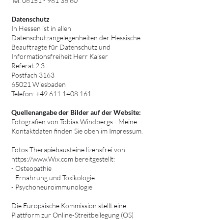
Tel: 06151
-
981 36 60
Datenschutz
In Hessen ist in allen
Datenschutzangelegenheiten der Hessische
Beauftragte für Datenschutz und
Informationsfreiheit Herr Kaiser
Referat 2.3
Postfach 3163
65021 Wiesbaden
Telefon: +49 611 1408 161
Quellenangabe der Bilder auf der Website:
Fotografien von Tobias Windbergs - Meine
Kontaktdaten finden Sie oben im Impressum.
Fotos Therapiebausteine lizensfrei von
https://www.Wix.com
bereitgestellt:
- Osteopathie
- Ernährung und Toxikologie
- Psychoneuroimmunologie
Die Europäische Kommission stellt eine
Plattform zur Online-Streitbeilegung (OS)