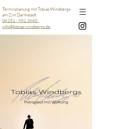
Terminplanung mit Tobias Windbergs
am
Zim
Darmstadt
06151 - 981 3660
info@tobias-windbergs.de
Therapeut mit Wirkung